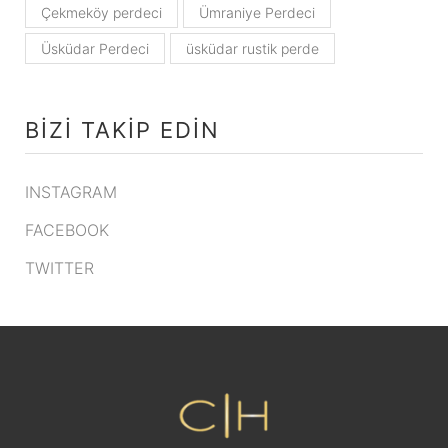
Çekmeköy perdeci
Ümraniye Perdeci
Üsküdar Perdeci
üsküdar rustik perde
BIZI TAKIP EDIN
INSTAGRAM
FACEBOOK
TWITTER